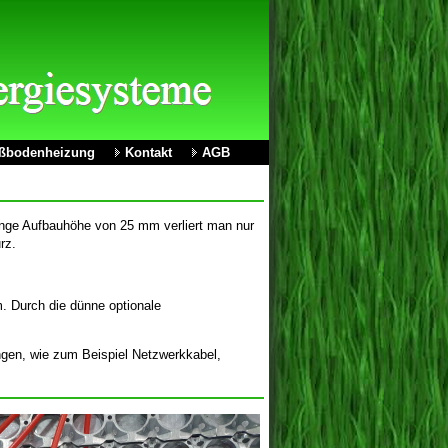
ßbodenheizung
Kontakt
AGB
ringe Aufbauhöhe von 25 mm verliert man nur
rz.
. Durch die dünne optionale
ngen, wie zum Beispiel Netzwerkkabel,