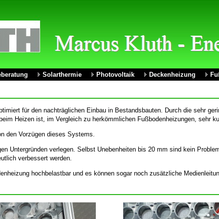
eberatung
Solarthermie
Photovoltaik
Deckenheizung
Fu
timiert für den nachträglichen Einbau in Bestandsbauten. Durch die sehr ge
beim Heizen ist, im Vergleich zu herkömmlichen Fußbodenheizungen, sehr ku
von den Vorzügen dieses Systems.
igen Untergründen verlegen. Selbst Unebenheiten bis 20 mm sind kein Problem
utlich verbessert werden.
denheizung hochbelastbar und es können sogar noch zusätzliche Medienleitu