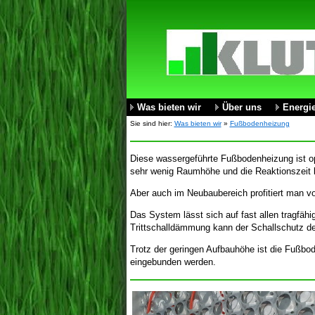
Was bieten wir
Über uns
Energi
Sie sind hier:
Was bieten wir
»
Fußbodenheizung
Diese wassergeführte Fußbodenheizung ist op
sehr wenig Raumhöhe und die Reaktionszeit 
Aber auch im Neubaubereich profitiert man 
Das System lässt sich auf fast allen tragfäh
Trittschalldämmung kann der Schallschutz de
Trotz der geringen Aufbauhöhe ist die Fußbo
eingebunden werden.